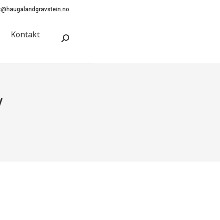
t@haugalandgravstein.no
Kontakt
Search:
V