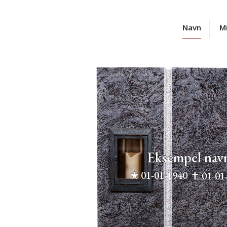
Navn
M
Eksempel nav
✝︎
01-01-1940
★
01-01