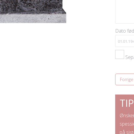
Dato fød
Sepa
Forrige
TI
ast med
Dette er kun et enkelt oppsett. Vi vil
Ønsker du ytterl
designe gravstein og komme med
spessielle ønsk
endelig utkast til deg før endelig
på siste siden 