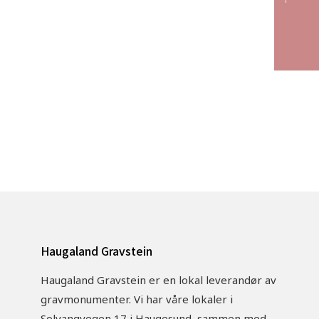
ordre blir satt i produksjon.
Haugaland Gravstein
Haugaland Gravstein er en lokal leverandør av
gravmonumenter. Vi har våre lokaler i
Solvangvegen 17 i Haugesund, sammen med