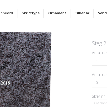
inneord
Skrifttype
Ornament
Tilbehør
Send
Steg 2
Antall na
n
Antall n
-2018
Skriv inn