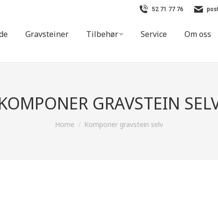
52 71 77 76
pos
ide
Gravsteiner
Tilbehør
Service
Om oss
KOMPONER GRAVSTEIN SEL
You are here:
Home
Komponer gravstein selv