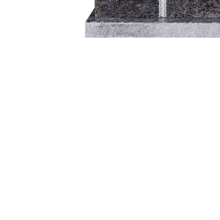
Ta direkte kontakt for utk
metall bokstaver.