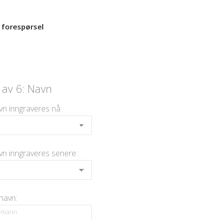
 forespørsel
 av 6: Navn
vn inngraveres nå:
avn inngraveres senere:
 navn: