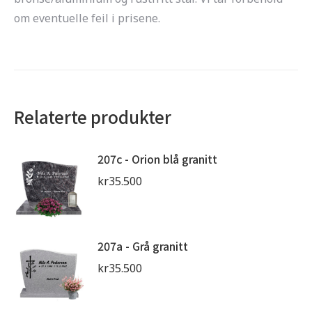
om eventuelle feil i prisene.
Relaterte produkter
207c - Orion blå granitt
kr
35.500
207a - Grå granitt
kr
35.500