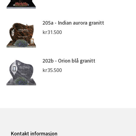
205a - Indian aurora granitt
kr
31.500
202b - Orion blå granitt
kr
35.500
Kontakt informasjon