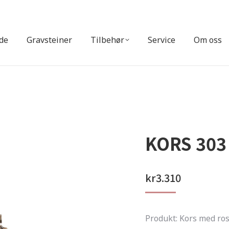
ide
Gravsteiner
Tilbehør
Service
Om oss
KORS 303
kr
3.310
Produkt: Kors med ro