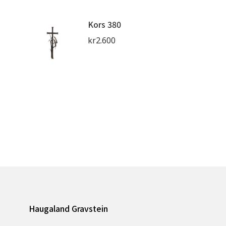
Kors 380
kr
2.600
Haugaland Gravstein