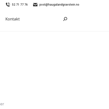
52 71 77 76
post@haugalandgravstein.no
Kontakt
Search:
ser