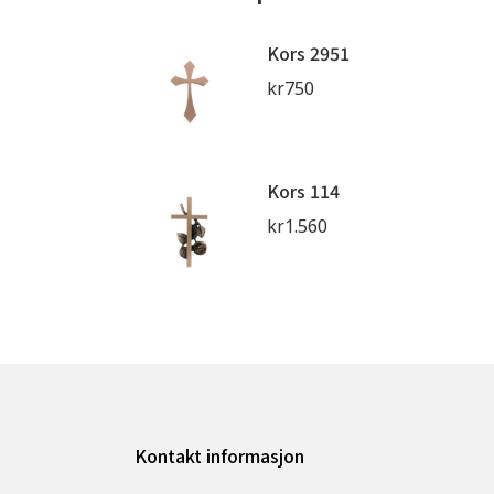
Kors 2951
kr
750
Kors 114
kr
1.560
Kontakt informasjon