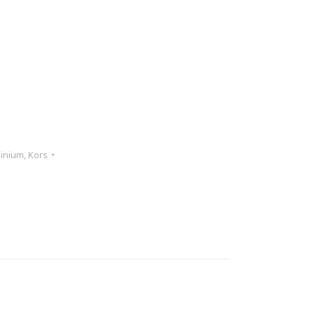
minium
,
Kors