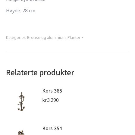
Høyde: 28 cm
Kategorier:
Bronse og aluminium
,
Planter
Relaterte produkter
Kors 365
kr
3.290
Kors 354