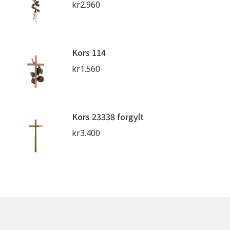
kr
2.960
Kors 114
kr
1.560
Kors 23338 forgylt
kr
3.400