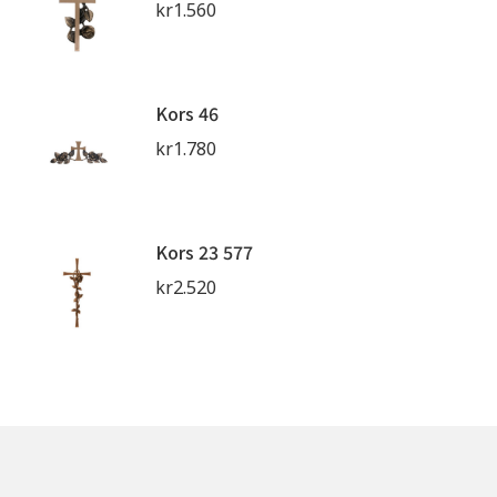
kr
1.560
Kors 46
kr
1.780
Kors 23 577
kr
2.520