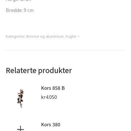
Bredde: 9 cm
Kategorier:
Bronse og aluminium
,
Fugler
Relaterte produkter
Kors 858 B
kr
4.050
Kors 380